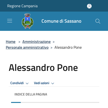
Salta al contenuto principale
Regione Campania
Comune di Sassano
Home
>
Amministrazione
>
Personale amministrativo
>
Alessandro Pone
Alessandro Pone
Condividi
Vedi azioni
INDICE DELLA PAGINA